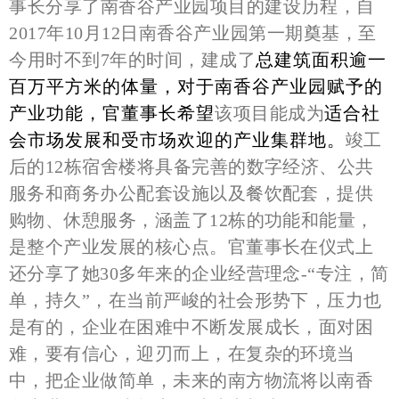
事长分享了南香谷产业园项目的建设历程，自
2017年10月12日南香谷产业园第一期奠基，至
今用时不到7年的时间，建成了
总建筑面积逾一
百万平方米的体量，对于南香谷产业园赋予的
产业功能，官董事长希望
该项目能成为
适合社
会市场发展和受市场欢迎的产业集群地。
竣工
后的
12栋宿舍楼将具备完善的数字经济、公共
服务和商务办公配套设施以及餐饮配套，提供
购物、休憩服务，涵盖了12栋的功能和能量，
是整个产业发展的核心点。官董事长在仪式上
还分享了她30多年来的企业经营理念-“专注，简
单，持久”，在当前严峻的社会形势下，压力也
是有的，企业在困难中不断发展成长，面对困
难，要有信心，迎刃而上，在复杂的环境当
中，把企业做简单，未来的南方物流将以南香