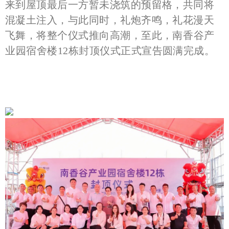
来到屋顶最后一方暂未浇筑的预留格，共同将
混凝土注入，与此同时，礼炮齐鸣，礼花漫天
飞舞，将整个仪式推向高潮，至此，
南香谷产
业园宿舍楼
12栋
封顶仪式正式宣告圆满完成。