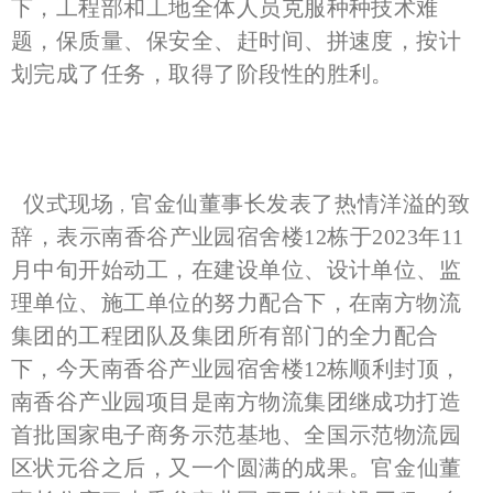
下，工程部和工地全体人员克服种种技术难
题，保质量、保安全、赶时间、拼速度，按计
划完成了任务，取得了阶段性的胜利。
仪式现场
官金仙董事长发表了热情洋溢的致
，
辞，表示
南香谷产业园宿舍楼
12栋于2023年11
月中旬开始动工，在建设单位、设计单位、监
理单位、施工单位的努力配合下，在南方物流
集团的工程团队及集团所有部门的全力配合
下，今天南香谷产业园宿舍楼12栋顺利封顶，
南香谷产业园项目是南方物流集团继成功打造
首批国家电子商务示范基地、全国示范物流园
区状元谷之后，又一个圆满的成果。
官金仙董