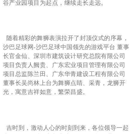
谷产业园项目为起点，继续走长走远。
随着精彩的舞狮表演拉开了封顶仪式的序幕，
沙巴足球网-沙巴足球中国领先的游戏平台 董事
长官金仙、深圳市建筑设计研究总院有限公司
项目负责人阙贵、广东宏业项目管理有限公司
项目总监陈兰田、广东华青建设工程有限公司
董事长吴尚林上台为舞狮点睛、采青，龙狮开
光，寓意吉祥如意，繁荣昌盛。
吉时到，激动人心的时刻到来，各位领导一起